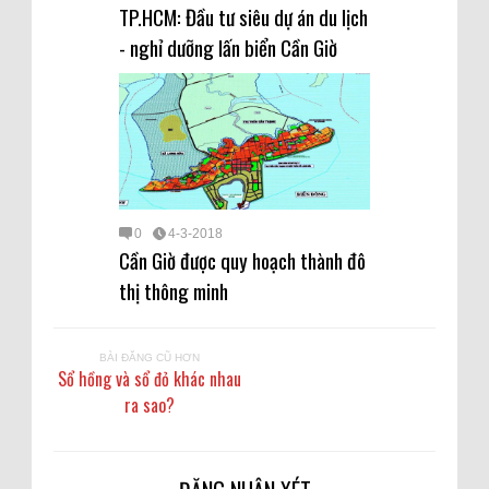
TP.HCM: Đầu tư siêu dự án du lịch
- nghỉ dưỡng lấn biển Cần Giờ
0
4-3-2018
Cần Giờ được quy hoạch thành đô
thị thông minh
BÀI ĐĂNG CŨ HƠN
Sổ hồng và sổ đỏ khác nhau
ra sao?