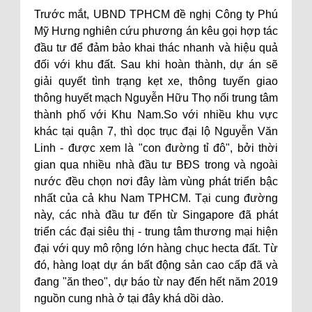
Trước mắt, UBND TPHCM đề nghị Công ty Phú
Mỹ Hưng nghiên cứu phương án kêu gọi hợp tác
đầu tư để đảm bảo khai thác nhanh và hiệu quả
đối với khu đất. Sau khi hoàn thành, dự án sẽ
giải quyết tình trạng kẹt xe, thông tuyến giao
thông huyết mạch Nguyễn Hữu Thọ nối trung tâm
thành phố với Khu Nam.So với nhiều khu vực
khác tại quận 7, thì dọc trục đại lộ Nguyễn Văn
Linh - được xem là "con đường tỉ đô", bởi thời
gian qua nhiều nhà đầu tư BĐS trong và ngoài
nước đều chọn nơi đây làm vùng phát triển bậc
nhất của cả khu Nam TPHCM. Tại cung đường
này, các nhà đầu tư đến từ Singapore đã phát
triển các đại siêu thị - trung tâm thương mại hiện
đại với quy mô rộng lớn hàng chục hecta đất. Từ
đó, hàng loạt dự án bất động sản cao cấp đã và
đang "ăn theo", dự báo từ nay đến hết năm 2019
nguồn cung nhà ở tại đây khá dồi dào.