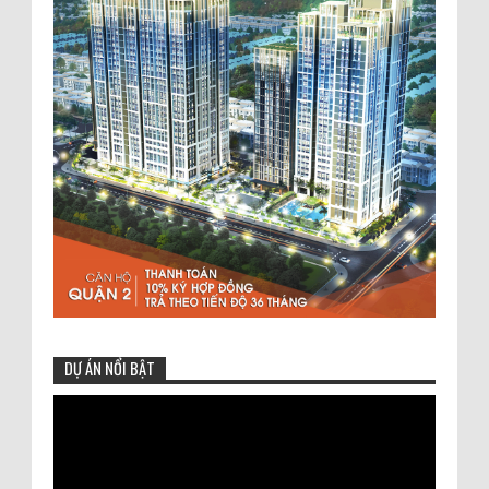
11-7-2025
Häfele là thương hiệu hàng đầu thế
giới đến từ Đức, nổi tiếng trong lĩnh vực giải
pháp kỹ thuật cho ngành nội thất và xây dựng.
Với hơn 100 năm kinh nghiệm, Häfele đã khẳng
định vị thế tiên phong tron...
hanghieuxachtay
:
11-6-2025
Hafele được thành lập năm 1923 tại
Nagold, Đức, bởi Adolf Hafele và Hermann Funk.
Ngày nay, Hafele là một trong những nhà cung
cấp thiết bị nội thất và vật liệu xây dựng hàng
đầu trên thế giới. Hafele...
DỰ ÁN NỔI BẬT