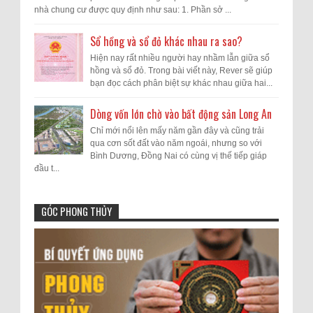
nhà chung cư được quy định như sau: 1. Phần sở ...
Sổ hồng và sổ đỏ khác nhau ra sao?
Hiện nay rất nhiều người hay nhầm lẫn giữa sổ
hồng và sổ đỏ. Trong bài viết này, Rever sẽ giúp
bạn đọc cách phân biệt sự khác nhau giữa hai...
Dòng vốn lớn chờ vào bất động sản Long An
Chỉ mới nổi lên mấy năm gần đây và cũng trải
qua cơn sốt đất vào năm ngoái, nhưng so với
Bình Dương, Đồng Nai có cùng vị thế tiếp giáp
đầu t...
GÓC PHONG THỦY
Sắp khởi công dự án hầm chui 3 tầng khu
Bếp Hoàng Cương
:
Nam Sài Gòn, BĐS nơi đây sẽ hưởng lợi
1-15-2026
Các sản phẩm của Hafele Việt Nam
1
8-1-2019
luôn được thiết kế để tối ưu trải nghiệm trong
gian bếp hiện đại. Bếp từ 2 vùng nấu Domino
Sổ hồng và sổ đỏ khác nhau ra sao?
Hafele HC-I302B nhỏ gọn, linh hoạt, kết hợp
2
8-1-2019